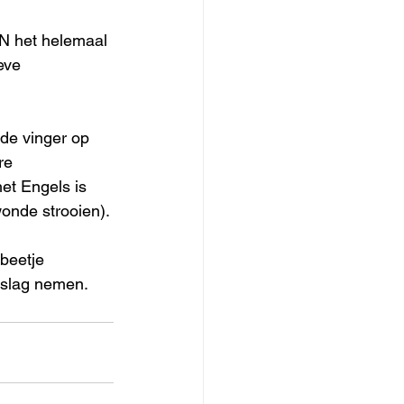
DN het helemaal 
eve 
 de vinger op 
re 
et Engels is 
wonde strooien).
 beetje 
tslag nemen.