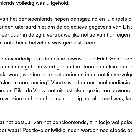
fonds volledig was uitgehold.
an het pensioenfonds riepen eensgezind en luidkeels da
nden uiteraard niet om de objectieve gegevens van DN
eer daar in de zgn. vertrouwelijke notitie van hun eigen 
 nota bene hetzelfde was geconstateerd.
 verwonderlijk dat de notitie bewust door Edith Schipper
ioenfonds geheim werd gehouden. Toen de notitie door h
kt werd, werden de constateringen in de notitie vervolg
 “slechts een mening”. Voorts werd er een heel mediacir
rs en Eiko de Vries met uitgestreken gezichten beweerde
 wil zien en horen hoe schijnheilig het allemaal was, ka
.
t het bestuur van het pensioenfonds, zijn lesje wel gele
der waar! Positieve ontwikkelingen worden nog steeds ge