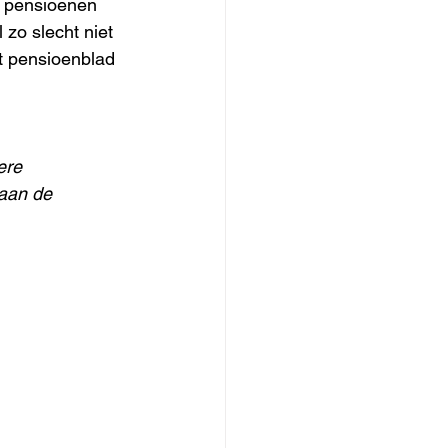
e pensioenen 
 zo slecht niet 
t pensioenblad 
ere 
aan de 