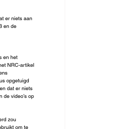
t er niets aan 
B en de 
s en het 
et NRC-artikel 
ens 
cus opgetuigd 
n dat er niets 
n de video’s op 
erd zou 
bruikt om te 