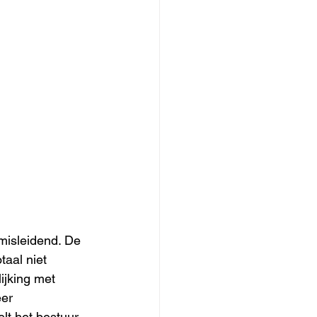
misleidend. De 
aal niet 
ijking met 
er 
lt het bestuur 