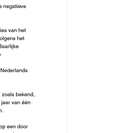
e negatieve 
ies van het 
olgens het 
aarlijke 
e 
 Nederlands 
n zoals bekend, 
 jaar van één 
n.
 op een door 