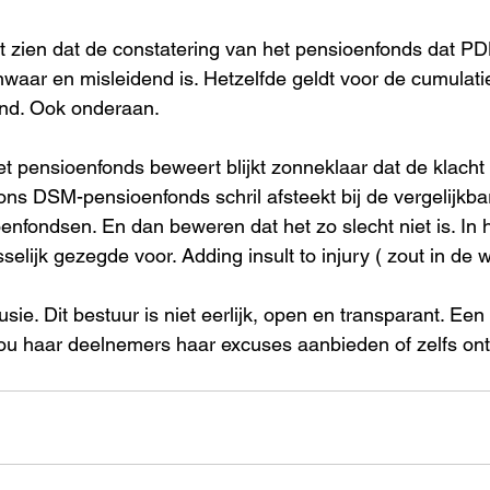
at zien dat de constatering van het pensioenfonds dat P
onwaar en misleidend is. Hetzelfde geldt voor de cumulati
and. Ook onderaan.
et pensioenfonds beweert blijkt zonneklaar dat de klacht
 ons DSM-pensioenfonds schril afsteekt bij de vergelijkba
fondsen. En dan beweren dat het zo slecht niet is. In h
elijk gezegde voor. Adding insult to injury ( zout in de 
sie. Dit bestuur is niet eerlijk, open en transparant. Een
zou haar deelnemers haar excuses aanbieden of zelfs on