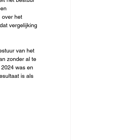
een 
 over het 
dat vergelijking 
estuur van het 
an zonder al te 
r 2024 was en 
sultaat is als 