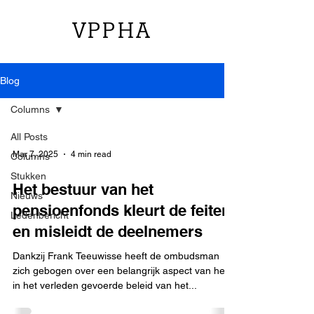
VPPHA
Blog
Columns
All Posts
Mar 7, 2025
4 min read
Columns
Stukken
Het bestuur van het
Nieuws
pensioenfonds kleurt de feiten
Ledenbericht
en misleidt de deelnemers
Dankzij Frank Teeuwisse heeft de ombudsman
zich gebogen over een belangrijk aspect van het
in het verleden gevoerde beleid van het...