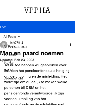
VPPHA
Post
All Posts
info778121
All Posts
Feb 22, 2023
Man en paard noemen
Columns
Updated:
Feb 23, 2023
Stukken
Tot nu toe hebben wij gesproken over 
Nieuws
DSM en het pensioenfonds als het ging 
om de uitholling en de misleiding. Het 
Ledenbericht
wordt tijd om duidelijk te maken welke 
personen bij DSM en het 
pensioenfonds verantwoordelijk zijn 
voor de uitholling van het 
pensioenfonds en de misleiding met 