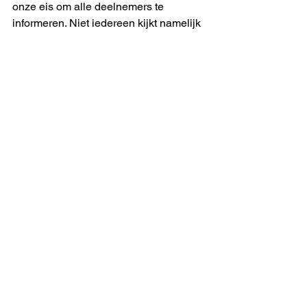
onze eis om alle deelnemers te 
informeren. Niet iedereen kijkt namelijk 
naar de website. 
Terwijl dit geschreven werd, kwam het 
bericht van PDN binnen met de 
gewraakte notitie en een zeer 
uitgebreide toelichting, die zoals te 
verwachten viel, de lezer een rad voor 
ogen draait. Een eenvoudige slogan 
doet het dan ook goed. “
Het is appels 
met peren vergelijken”
. Wij horen hier 
de stem van werkgevers bestuurslid 
Piet Molenaar. In ons recente 
kennismakingsgesprek, dat wij als 
bestuur met hem en medebestuurslid 
Eiko de Vries gevoerd hebben zei hij 
dat ook. Dat en passant de actuarissen 
en specialisten van DSM Pension 