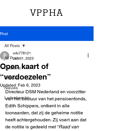
VPPHA
Post
All Posts
info778121
All Posts
Jan 31, 2023
Open kaart of
Columns
“verdoezelen”
Stukken
Updated:
Feb 6, 2023
Nieuws
Directeur DSM Nederland en voorzitter 
Ledenbericht
van het bestuur van het pensioenfonds, 
Edith Schippers, ontkent in alle 
toonaarden, dat zij de geheime notitie 
heeft achtergehouden. Zij voert aan dat 
de notitie is gedeeld met “
Raad van 