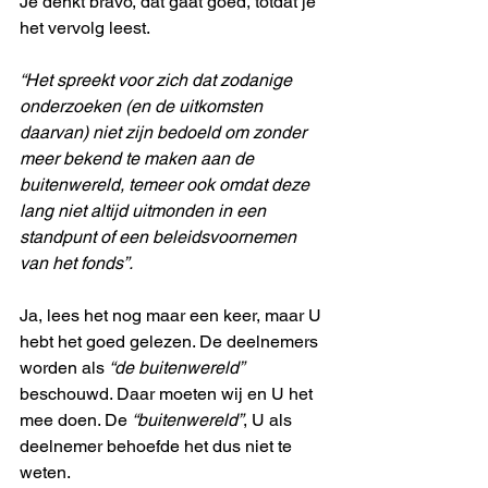
Je denkt bravo, dat gaat goed, totdat je 
het vervolg leest. 
“Het spreekt voor zich dat zodanige 
onderzoeken (en de uitkomsten 
daarvan) niet zijn bedoeld om zonder 
meer bekend te maken aan de 
buitenwereld, temeer ook omdat deze 
lang niet altijd uitmonden in een 
standpunt of een beleidsvoornemen 
van het fonds”.  
Ja, lees het nog maar een keer, maar U 
hebt het goed gelezen. De deelnemers 
worden als 
“de buitenwereld”
beschouwd. Daar moeten wij en U het 
mee doen. De 
“buitenwereld”
, U als 
deelnemer behoefde het dus niet te 
weten. 