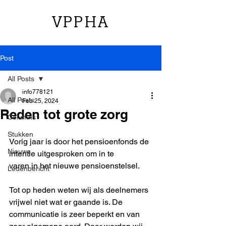
VPPHA
Post
All Posts
info778121
All Posts
Feb 25, 2024
Reden tot grote zorg
Columns
Stukken
Vorig jaar is door het pensioenfonds de 
Nieuws
intentie uitgesproken om in te
varen in het nieuwe pensioenstelsel.
Ledenbericht
Tot op heden weten wij als deelnemers 
vrijwel niet wat er gaande is. De
communicatie is zeer beperkt en van 