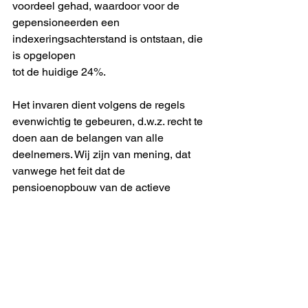
voordeel gehad, waardoor voor de
gepensioneerden een 
indexeringsachterstand is ontstaan, die 
is opgelopen
tot de huidige 24%.
Het invaren dient volgens de regels 
evenwichtig te gebeuren, d.w.z. recht te
doen aan de belangen van alle 
deelnemers. Wij zijn van mening, dat
vanwege het feit dat de 
pensioenopbouw van de actieve 
deelnemers al die
jaren deels gefinancierd is ten laste 
van het vermogen dat bestemd was
voor het indexeren van onze 
pensioenen, eerst de 
indexatieachterstand
ongedaan dient te worden gemaakt en 